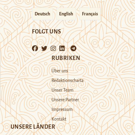
Deutsch
English
Français
FOLGT UNS
RUBRIKEN
Über uns
Redaktionscharta
Unser Team
Unsere Partner
Impressum
Kontakt
UNSERE LÄNDER