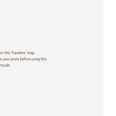
r this Travelers' map.
 your posts before using this
rtcode.