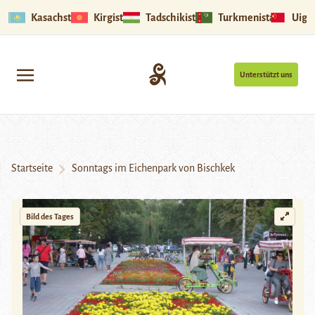
Kasachstan
Kirgistan
Tadschikistan
Turkmenistan
Uigu
Unterstützt uns
Startseite
Sonntags im Eichenpark von Bischkek
Bild des Tages