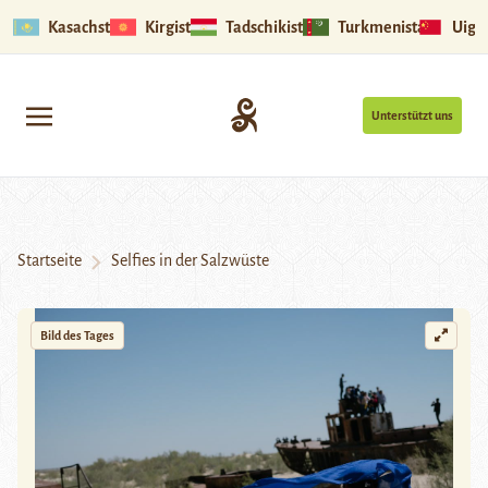
Kasachstan
Kirgistan
Tadschikistan
Turkmenistan
Uigu
Unterstützt uns
Startseite
Selfies in der Salzwüste
Bild des Tages