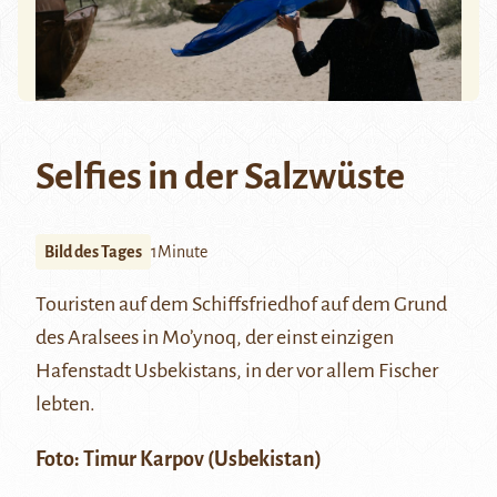
Selfies in der Salzwüste
Bild des Tages
1Minute
Touristen auf dem Schiffsfriedhof auf dem Grund
des
Aralsees
in
Mo’ynoq
, der einst einzigen
Hafenstadt Usbekistans, in der vor allem Fischer
lebten.
Foto:
Timur Karpov
(Usbekistan)