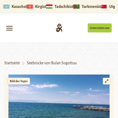
Kasachstan
Kirgistan
Tadschikistan
Turkmenistan
Uigu
Unterstützt uns
Startseite
Seebrücke von Bulan Sogottuu
Bild des Tages