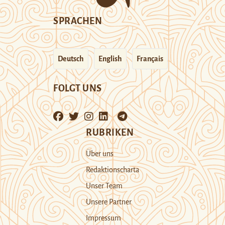
SPRACHEN
Deutsch
English
Français
FOLGT UNS
RUBRIKEN
Über uns
Redaktionscharta
Unser Team
Unsere Partner
Impressum