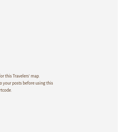
r this Travelers' map.
 your posts before using this
rtcode.