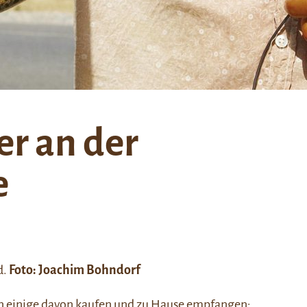
r an der
e
d.
Foto: Joachim Bohndorf
nen einige davon kaufen und zu Hause empfangen: