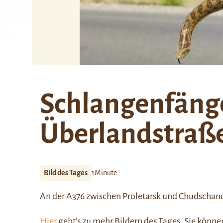
Schlangenfänge
Überlandstraß
Bild des Tages
1Minute
An der A376 zwischen Proletarsk und Chudschan
Hier
geht’s zu mehr Bildern des Tages. Sie kön