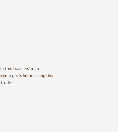
r this Travelers' map.
 your posts before using this
rtcode.