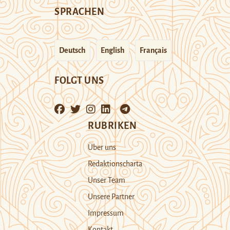
SPRACHEN
Deutsch
English
Français
FOLGT UNS
RUBRIKEN
Über uns
Redaktionscharta
Unser Team
Unsere Partner
Impressum
Kontakt