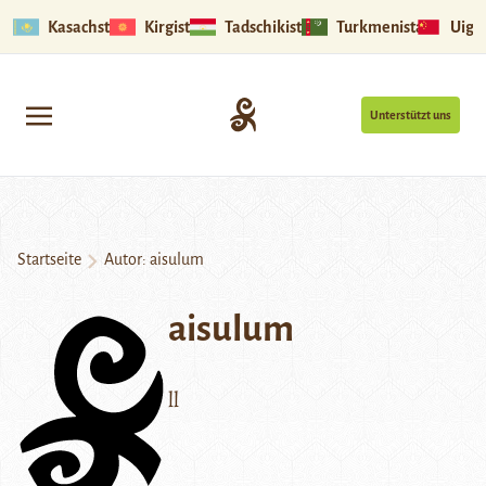
Kasachstan
Kirgistan
Tadschikistan
Turkmenistan
Uigu
Unterstützt uns
Startseite
Autor: aisulum
aisulum
ll