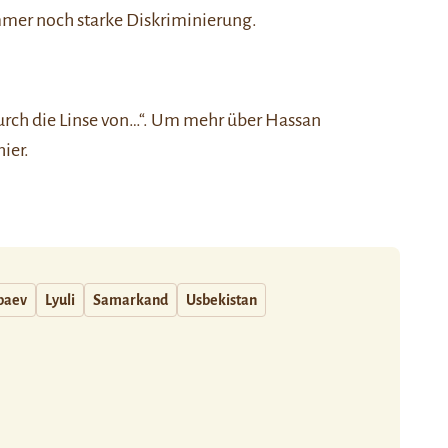
immer noch starke Diskriminierung.
urch die Linse von…“
. Um mehr über Hassan
hier
.
baev
Lyuli
Samarkand
Usbekistan