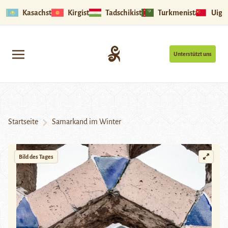
Kasachstan
Kirgistan
Tadschikistan
Turkmenistan
Uigu
Unterstützt uns
Startseite
Samarkand im Winter
Bild des Tages