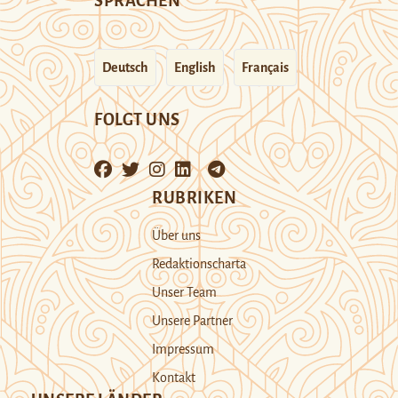
SPRACHEN
Deutsch
English
Français
FOLGT UNS
RUBRIKEN
Über uns
Redaktionscharta
Unser Team
Unsere Partner
Impressum
Kontakt