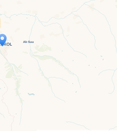
p wird geladen …
ne Seite vollständig geladen wurde,
letJS-Dateien.