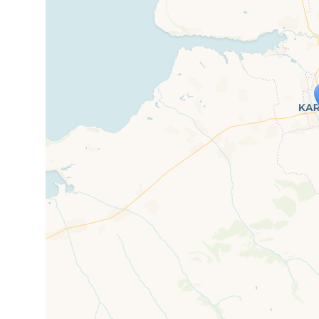
Travelers' Ma
Wenn du dies siehst, nachdem dei
fehlen leaf