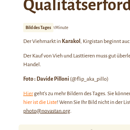
Qualitätserfor
Bild des Tages
1Minute
Der Viehmarkt in
Karakol
, Kirgistan beginnt a
Der Kauf von Vieh und Lasttieren muss gut überle
Handel.
Foto :
Davide Pilloni
(@flip_aka_pillo)
Hier
geht’s zu mehr Bildern des Tages. Sie kön
hier ist die Liste
! Wenn Sie Ihr Bild nicht in der Li
photo@novastan.org
.