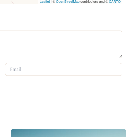
Leaflet
| ©
OpenStreetMap
contributors and ©
CARTO