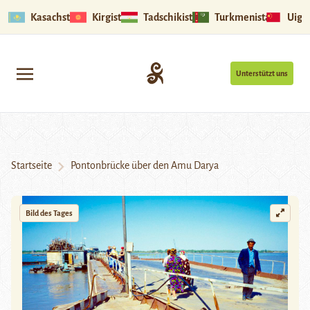
Kasachstan
Kirgistan
Tadschikistan
Turkmenistan
Uigu
Unterstützt uns
Startseite
Pontonbrücke über den Amu Darya
Bild des Tages