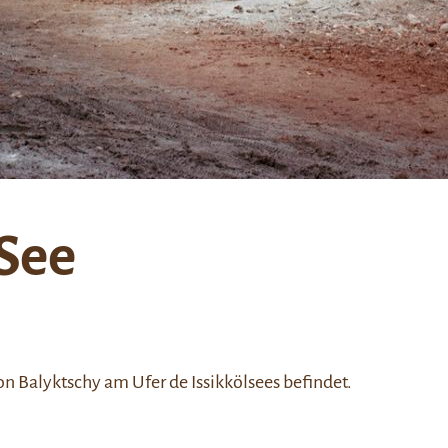
 See
von
Balyktschy
am Ufer de Issikkölsees befindet.