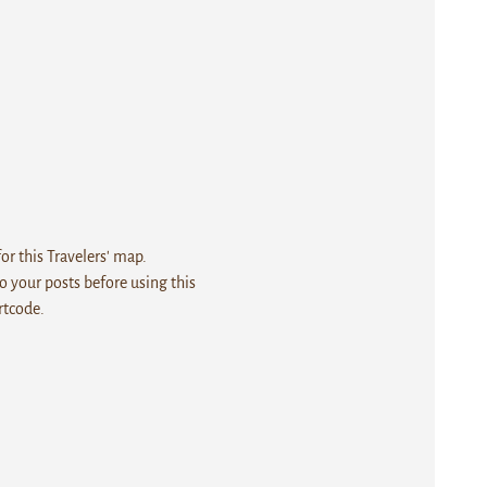
r this Travelers' map.
 your posts before using this
rtcode.