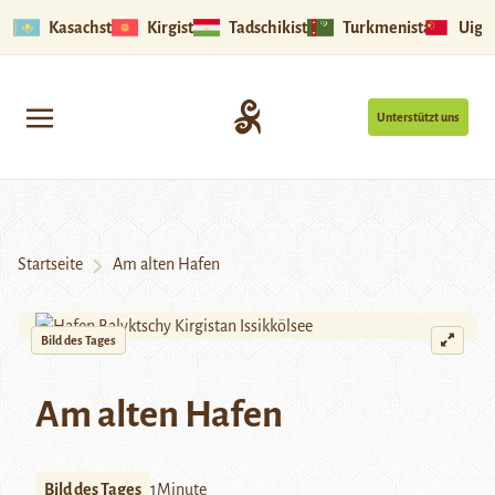
Kasachstan
Kirgistan
Tadschikistan
Turkmenistan
Uigu
Unterstützt uns
Startseite
Am alten Hafen
Bild des Tages
Am alten Hafen
Bild des Tages
1Minute