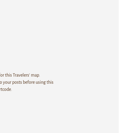
r this Travelers' map.
 your posts before using this
rtcode.