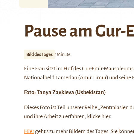
Pause am Gur-
Bild des Tages
1Minute
Eine Frau sitzt im Hof des
Gur-Emir-Mausoleums
Nationalheld
Tamerlan
(Amir Timur) und seine F
Foto:
Tanya Zavkieva
(Usbekistan)
Dieses Foto ist Teil unserer Reihe
„Zentralasien d
und ihre Arbeit zu erfahren, klicke
hier
.
Hier
geht’s zu mehr Bildern des Tages. Sie kön