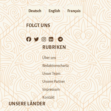
Deutsch
English
Français
FOLGT UNS
RUBRIKEN
Über uns
Redaktionscharta
Unser Team
Unsere Partner
Impressum
Kontakt
UNSERE LÄNDER