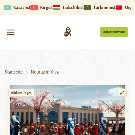
Kasachstan
Kirgistan
Tadschikistan
Turkmenistan
Uigu
Unterstützt uns
Startseite
Nouruz in Xiva
Bild des Tages