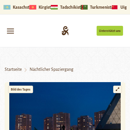
Kasachstan
Kirgistan
Tadschikistan
Turkmenistan
Uigu
Unterstützt uns
Startseite
Nächtlicher Spaziergang
Bild des Tages