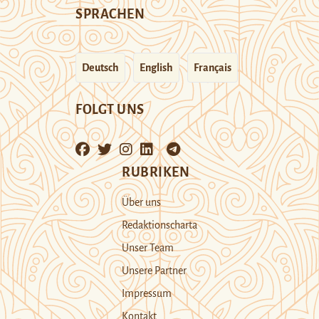
SPRACHEN
Deutsch
English
Français
FOLGT UNS
RUBRIKEN
Über uns
Redaktionscharta
Unser Team
Unsere Partner
Impressum
Kontakt