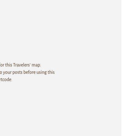
r this Travelers' map.
 your posts before using this
rtcode.