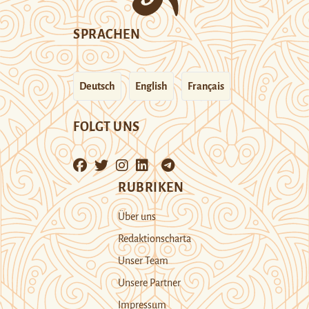
SPRACHEN
Deutsch
English
Français
FOLGT UNS
RUBRIKEN
Über uns
Redaktionscharta
Unser Team
Unsere Partner
Impressum