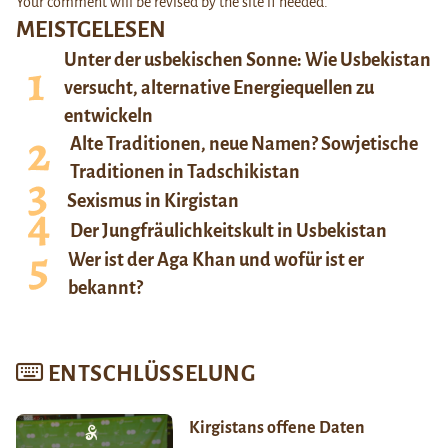
Your comment will be revised by the site if needed.
MEISTGELESEN
Unter der usbekischen Sonne: Wie Usbekistan
versucht, alternative Energiequellen zu
entwickeln
Alte Traditionen, neue Namen? Sowjetische
Traditionen in Tadschikistan
Sexismus in Kirgistan
Der Jungfräulichkeitskult in Usbekistan
Wer ist der Aga Khan und wofür ist er
bekannt?
ENTSCHLÜSSELUNG
Kirgistans offene Daten