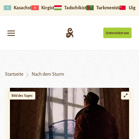
Kasachstan
Kirgistan
Tadschikistan
Turkmenistan
Uigu
Unterstützt uns
Startseite
Nach dem Sturm
Bild des Tages