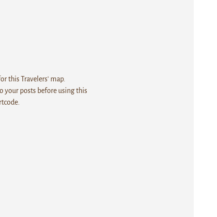
r this Travelers' map.
 your posts before using this
rtcode.