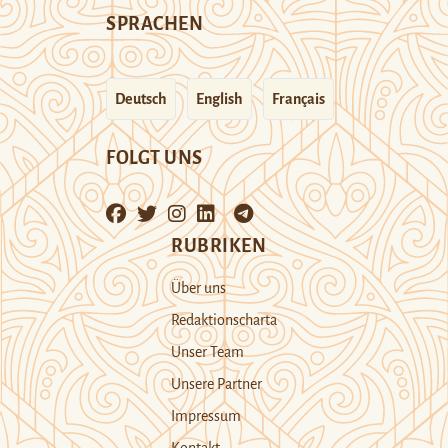
SPRACHEN
Deutsch
English
Français
FOLGT UNS
RUBRIKEN
Über uns
Redaktionscharta
Unser Team
Unsere Partner
Impressum