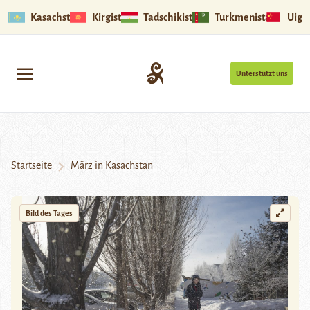
Kasachstan
Kirgistan
Tadschikistan
Turkmenistan
Uigu
Unterstützt uns
Startseite
März in Kasachstan
Bild des Tages