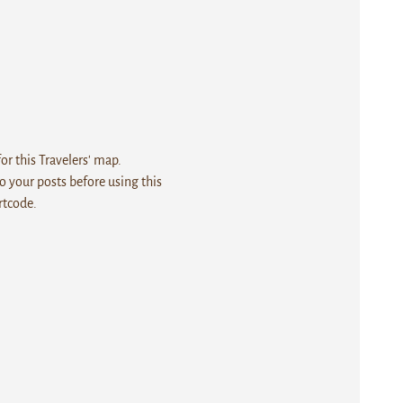
r this Travelers' map.
 your posts before using this
rtcode.