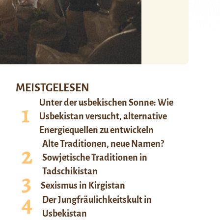
MEISTGELESEN
Unter der usbekischen Sonne: Wie
Usbekistan versucht, alternative
Energiequellen zu entwickeln
Alte Traditionen, neue Namen?
Sowjetische Traditionen in
Tadschikistan
Sexismus in Kirgistan
Der Jungfräulichkeitskult in
Usbekistan