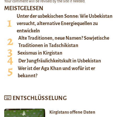
Your comment will be revised by the site if needed.
MEISTGELESEN
Unter der usbekischen Sonne: Wie Usbekistan
versucht, alternative Energiequellen zu
entwickeln
Alte Traditionen, neue Namen? Sowjetische
Traditionen in Tadschikistan
Sexismus in Kirgistan
Der Jungfräulichkeitskult in Usbekistan
Wer ist der Aga Khan und wofür ist er
bekannt?
ENTSCHLÜSSELUNG
Kirgistans offene Daten