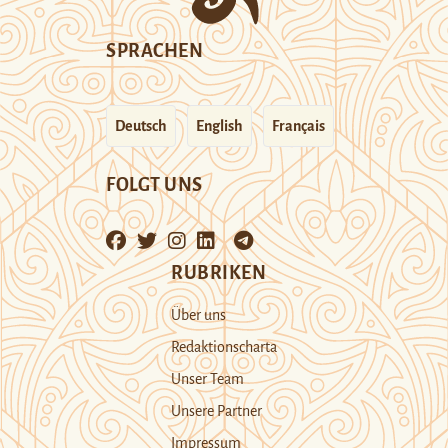
SPRACHEN
Deutsch
English
Français
FOLGT UNS
RUBRIKEN
Über uns
Redaktionscharta
Unser Team
Unsere Partner
Impressum