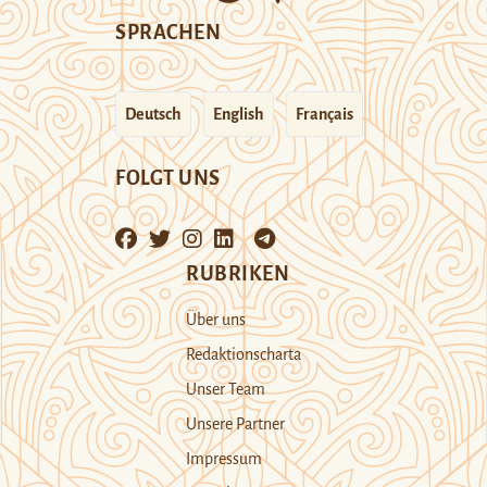
SPRACHEN
Deutsch
English
Français
FOLGT UNS
RUBRIKEN
Über uns
Redaktionscharta
Unser Team
Unsere Partner
Impressum