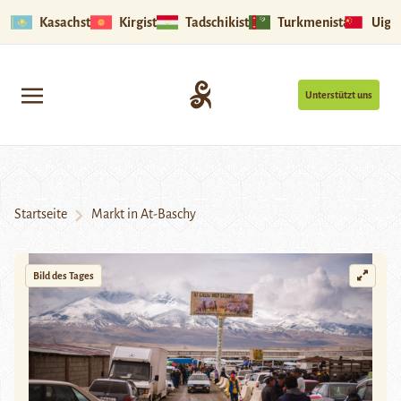
Kasachstan
Kirgistan
Tadschikistan
Turkmenistan
Uigu
Unterstützt uns
Startseite
Markt in At-Baschy
Bild des Tages