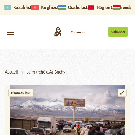
Kazakhstan
Kirghizstan
Ouzbékistan
Région Ouïghoure
Tadjik
S’abonner
Connexion
Accueil
Le marché d’At Bachy
Photo du jour