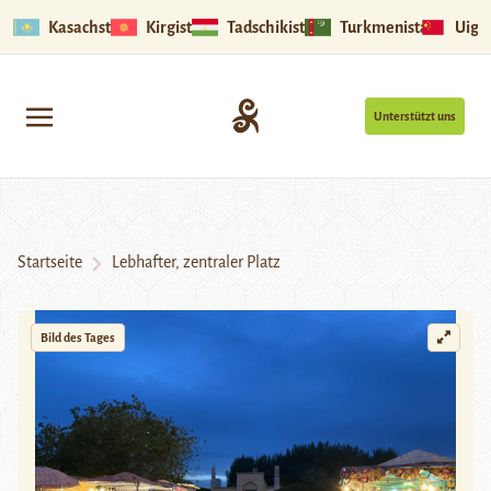
Kasachstan
Kirgistan
Tadschikistan
Turkmenistan
Uigu
Unterstützt uns
Startseite
Lebhafter, zentraler Platz
Bild des Tages