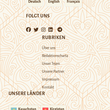
Deutsch
English
Français
FOLGT UNS
RUBRIKEN
Über uns
Redaktionscharta
Unser Team
Unsere Partner
Impressum
Kontakt
UNSERE LÄNDER
Kasachstan
Kirgistan