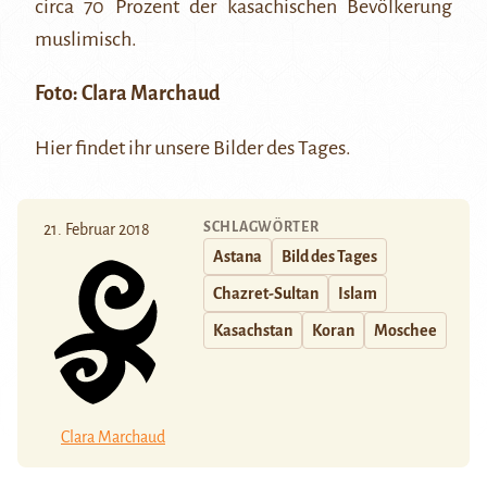
circa 70 Prozent der kasachischen Bevölkerung
muslimisch.
Foto:
Clara Marchaud
Hier
findet ihr unsere Bilder des Tages.
SCHLAGWÖRTER
21. Februar 2018
Astana
Bild des Tages
Chazret-Sultan
Islam
Kasachstan
Koran
Moschee
Clara Marchaud