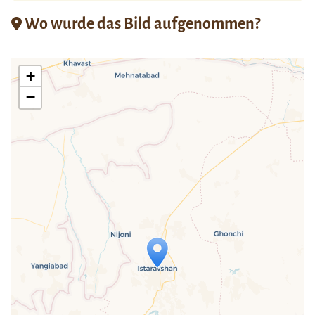
Wo wurde das Bild aufgenommen?
+
−
Travelers' Map wird geladen …
Wenn du dies siehst, nachdem deine
Seite vollständig geladen wurde,
fehlen leafletJS-Dateien.