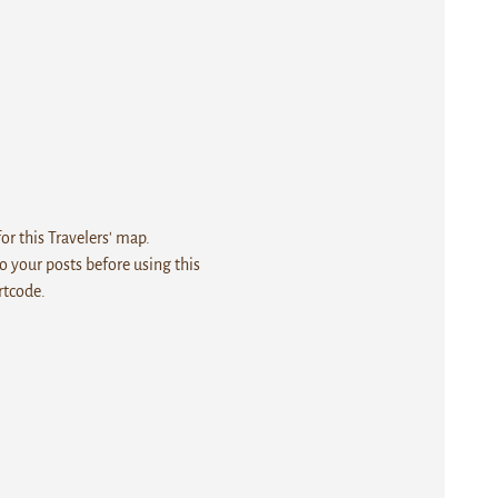
r this Travelers' map.
 your posts before using this
rtcode.