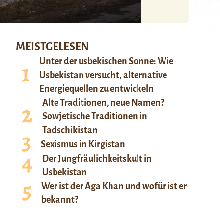
MEISTGELESEN
Unter der usbekischen Sonne: Wie
Usbekistan versucht, alternative
Energiequellen zu entwickeln
Alte Traditionen, neue Namen?
Sowjetische Traditionen in
Tadschikistan
Sexismus in Kirgistan
Der Jungfräulichkeitskult in
Usbekistan
Wer ist der Aga Khan und wofür ist er
bekannt?