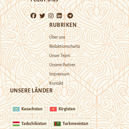
RUBRIKEN
Über uns
Redaktionscharta
Unser Team
Unsere Partner
Impressum
Kontakt
UNSERE LÄNDER
Kasachstan
Kirgistan
Tadschikistan
Turkmenistan