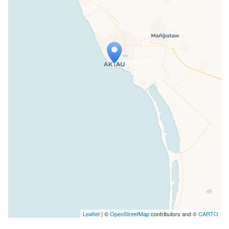
Travelers' Map wird geladen …
Wenn du dies siehst, nachdem deine
Seite vollständig geladen wurde,
fehlen leafletJS-Dateien.
Leaflet
| ©
OpenStreetMap
contributors and ©
CARTO