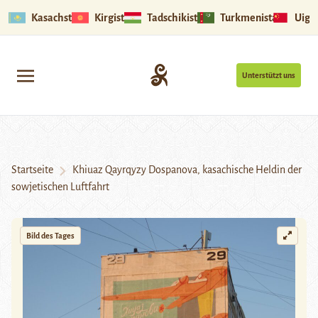
Kasachstan
Kirgistan
Tadschikistan
Turkmenistan
Uigu
Unterstützt uns
Startseite
Khiuaz Qayrqyzy Dospanova, kasachische Heldin der
sowjetischen Luftfahrt
Bild des Tages