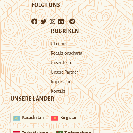
FOLGT UNS
RUBRIKEN
Über uns
Redaktionscharta
Unser Team
Unsere Partner
Impressum
Kontakt
UNSERE LÄNDER
Kasachstan
Kirgistan
Tadschikistan
Turkmenistan