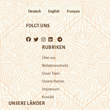
Deutsch
English
Français
FOLGT UNS
RUBRIKEN
Über uns
Redaktionscharta
Unser Team
Unsere Partner
Impressum
Kontakt
UNSERE LÄNDER