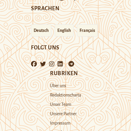
SPRACHEN
Deutsch
English
Français
FOLGT UNS
RUBRIKEN
Über uns
Redaktionscharta
Unser Team
Unsere Partner
Impressum