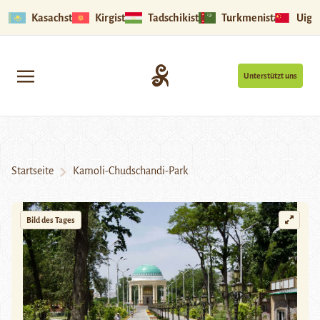
Kasachstan
Kirgistan
Tadschikistan
Turkmenistan
Uigu
Unterstützt uns
Startseite
Kamoli-Chudschandi-Park
Bild des Tages