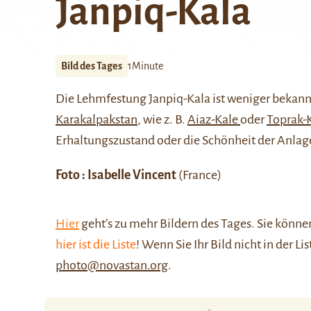
Janpiq-Kala
Bild des Tages
1Minute
Die Lehmfestung Janpiq-Kala ist weniger bekann
Karakalpakstan
, wie z. B.
Aiaz-Kale
oder
Toprak-
Erhaltungszustand oder die Schönheit der Anlage
Foto : Isabelle Vincent
(France)
Hier
geht’s zu mehr Bildern des Tages. Sie kön
hier ist die Liste
! Wenn Sie Ihr Bild nicht in der Li
photo@novastan.org
.