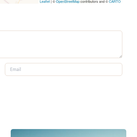
Leaflet
| ©
OpenStreetMap
contributors and ©
CARTO