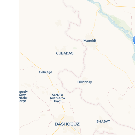
Travelers' Ma
Wenn du dies siehst, nachdem dei
fehlen leaf