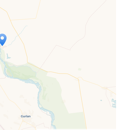
p wird geladen …
ne Seite vollständig geladen wurde,
letJS-Dateien.