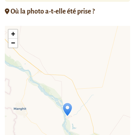
Où la photo a-t-elle été prise ?
+
−
Travelers' Map is loading...
If you see this after your page is
loaded completely, leafletJS files are
missing.