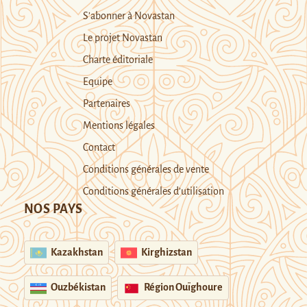
S’abonner à Novastan
Le projet Novastan
Charte éditoriale
Equipe
Partenaires
Mentions légales
Contact
Conditions générales de vente
Conditions générales d’utilisation
NOS PAYS
Kazakhstan
Kirghizstan
Ouzbékistan
Région Ouïghoure