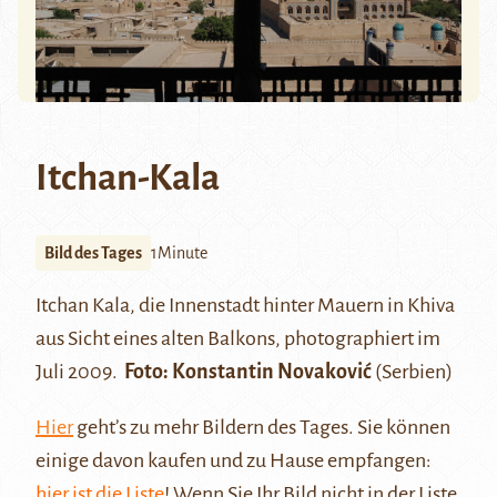
Itchan-Kala
Bild des Tages
1Minute
Itchan Kala
, die Innenstadt hinter Mauern in Khiva
aus Sicht eines alten Balkons, photographiert im
Juli 2009.
Foto: Konstantin Novaković
(Serbien)
Hier
geht’s zu mehr Bildern des Tages. Sie können
einige davon kaufen und zu Hause empfangen:
hier ist die Liste
! Wenn Sie Ihr Bild nicht in der Liste