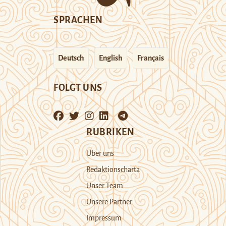
SPRACHEN
Deutsch
English
Français
FOLGT UNS
RUBRIKEN
Über uns
Redaktionscharta
Unser Team
Unsere Partner
Impressum