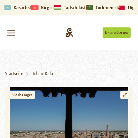
Kasachstan
Kirgistan
Tadschikistan
Turkmenistan
Uigu
Unterstützt uns
Startseite
Itchan-Kala
Bild des Tages