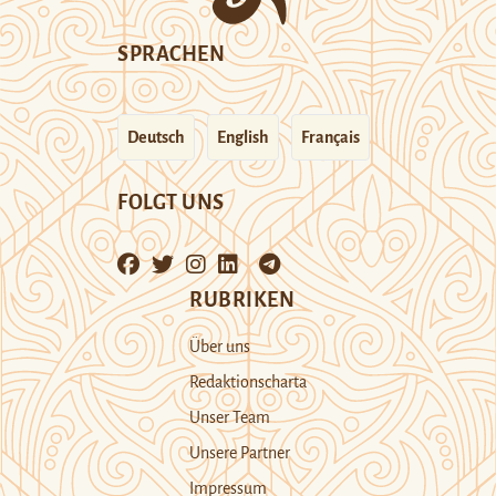
SPRACHEN
Deutsch
English
Français
FOLGT UNS
RUBRIKEN
Über uns
Redaktionscharta
Unser Team
Unsere Partner
Impressum