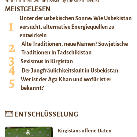
Your comment will be revised by the site if needed.
MEISTGELESEN
Unter der usbekischen Sonne: Wie Usbekistan
versucht, alternative Energiequellen zu
entwickeln
Alte Traditionen, neue Namen? Sowjetische
Traditionen in Tadschikistan
Sexismus in Kirgistan
Der Jungfräulichkeitskult in Usbekistan
Wer ist der Aga Khan und wofür ist er
bekannt?
ENTSCHLÜSSELUNG
Kirgistans offene Daten