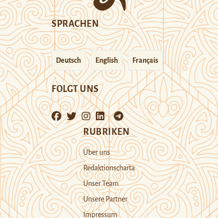
SPRACHEN
Deutsch
English
Français
FOLGT UNS
RUBRIKEN
Über uns
Redaktionscharta
Unser Team
Unsere Partner
Impressum