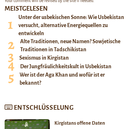
Your comment will be revised by the site if needed.
MEISTGELESEN
Unter der usbekischen Sonne: Wie Usbekistan
versucht, alternative Energiequellen zu
entwickeln
Alte Traditionen, neue Namen? Sowjetische
Traditionen in Tadschikistan
Sexismus in Kirgistan
Der Jungfräulichkeitskult in Usbekistan
Wer ist der Aga Khan und wofür ist er
bekannt?
ENTSCHLÜSSELUNG
Kirgistans offene Daten