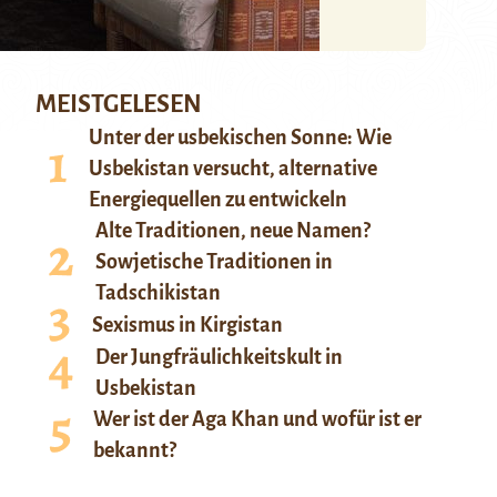
MEISTGELESEN
Unter der usbekischen Sonne: Wie
Usbekistan versucht, alternative
Energiequellen zu entwickeln
Alte Traditionen, neue Namen?
Sowjetische Traditionen in
Tadschikistan
Sexismus in Kirgistan
Der Jungfräulichkeitskult in
Usbekistan
Wer ist der Aga Khan und wofür ist er
bekannt?