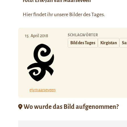
Foto:
Erik-Jan van Maarseveen
Hier
findet ihr unsere Bilder des Tages.
SCHLAGWÖRTER
15. April 2018
Bild des Tages
Kirgistan
Sa
ejvmaarseveen
Wo wurde das Bild aufgenommen?