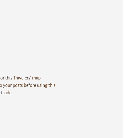
r this Travelers' map.
 your posts before using this
rtcode.