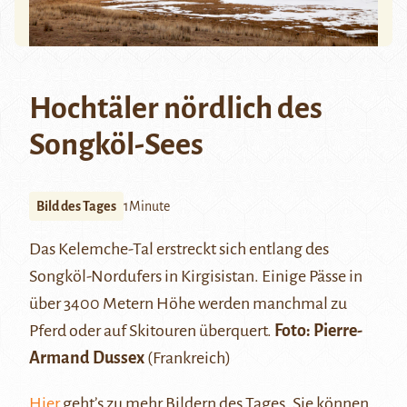
Hochtäler nördlich des
Songköl-Sees
Bild des Tages
1Minute
Das Kelemche-Tal erstreckt sich entlang des
Songköl
-Nordufers in Kirgisistan. Einige Pässe in
über 3400 Metern Höhe werden manchmal zu
Pferd oder auf Skitouren überquert.
Foto:
Pierre-
Armand Dussex
(Frankreich)
Hier
geht’s zu mehr Bildern des Tages. Sie können