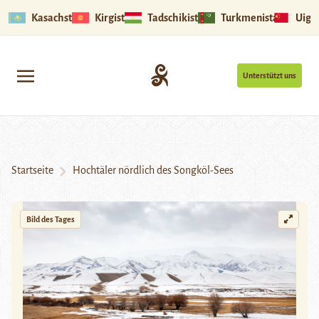
Kasachstan
Kirgistan
Tadschikistan
Turkmenistan
Uigu
Unterstützt uns
Startseite
Hochtäler nördlich des Songköl-Sees
Bild des Tages