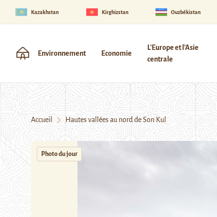
Kazakhstan
Kirghizstan
Ouzbékistan
L'Europe et l'Asie
Environnement
Economie
centrale
Accueil
Hautes vallées au nord de Son Kul
Photo du jour