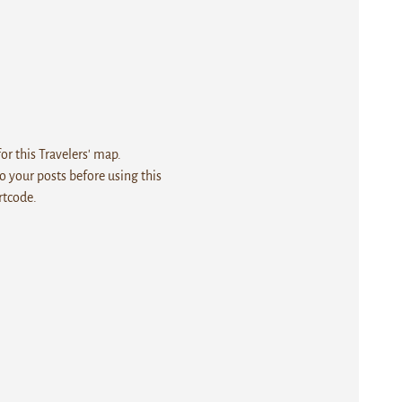
r this Travelers' map.
 your posts before using this
rtcode.