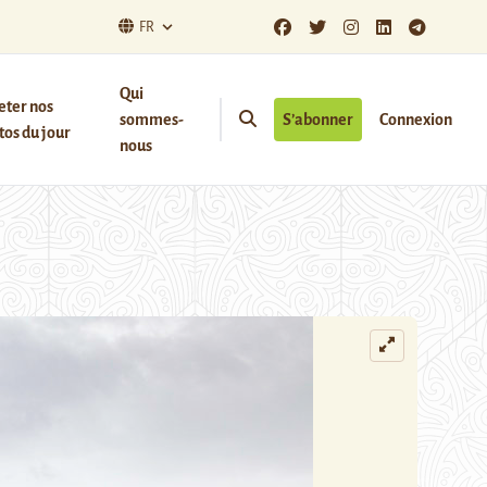
FR
Qui
eter nos
sommes-
S’abonner
Connexion
os du jour
nous