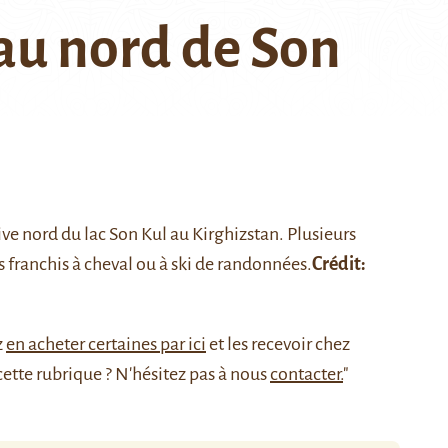
au nord de Son
rive nord du
lac Son Kul
au Kirghizstan. Plusieurs
s franchis à cheval ou à ski de randonnées.
Crédit:
z
en acheter certaines par ici
et les recevoir chez
cette rubrique ? N'hésitez pas à nous
contacter.
"