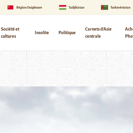
Région Ouïghoure
Tadjikistan
Turkménistan
Société et
Carnets d’Asie
Ach
Insolite
Politique
cultures
centrale
Phot