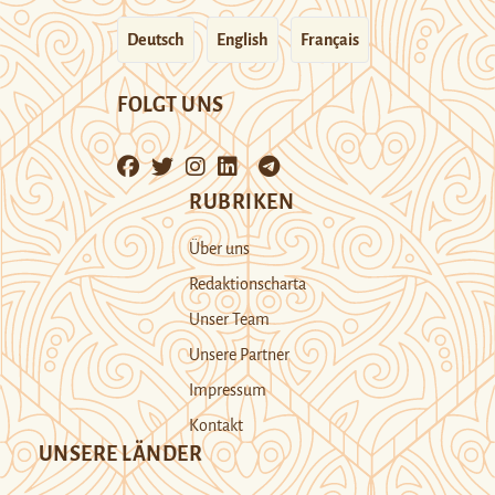
Deutsch
English
Français
FOLGT UNS
RUBRIKEN
Über uns
Redaktionscharta
Unser Team
Unsere Partner
Impressum
Kontakt
UNSERE LÄNDER