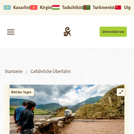
Kasachstan
Kirgistan
Tadschikistan
Turkmenistan
Uigu
Unterstützt uns
Startseite
Gefährliche Überfahrt
Bild des Tages