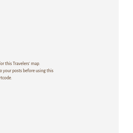
r this Travelers' map.
 your posts before using this
rtcode.