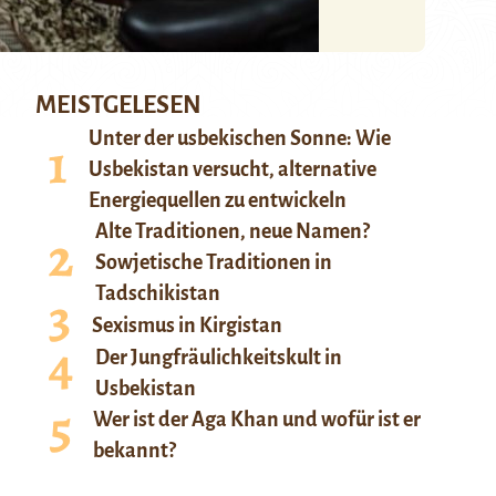
MEISTGELESEN
Unter der usbekischen Sonne: Wie
Usbekistan versucht, alternative
Energiequellen zu entwickeln
Alte Traditionen, neue Namen?
Sowjetische Traditionen in
Tadschikistan
Sexismus in Kirgistan
Der Jungfräulichkeitskult in
Usbekistan
Wer ist der Aga Khan und wofür ist er
bekannt?