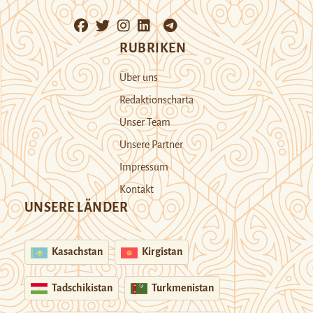
RUBRIKEN
Über uns
Redaktionscharta
Unser Team
Unsere Partner
Impressum
Kontakt
UNSERE LÄNDER
Kasachstan
Kirgistan
Tadschikistan
Turkmenistan