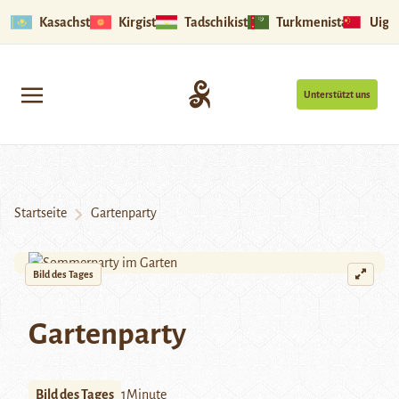
Kasachstan
Kirgistan
Tadschikistan
Turkmenistan
Uigu
Unterstützt uns
Startseite
Gartenparty
Bild des Tages
Gartenparty
Bild des Tages
1Minute