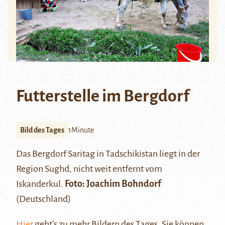
Futterstelle im Bergdorf
Bild des Tages
1Minute
Das Bergdorf Saritag in Tadschikistan liegt in der
Region Sughd, nicht weit entfernt vom
Iskanderkul
.
Foto: Joachim Bohndorf
(Deutschland)
Hier
geht’s zu mehr Bildern des Tages. Sie können