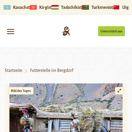
Kasachstan
Kirgistan
Tadschikistan
Turkmenistan
Uigu
Unterstützt uns
Startseite
Futterstelle im Bergdorf
Bild des Tages