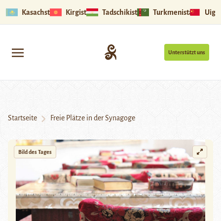
Kasachstan
Kirgistan
Tadschikistan
Turkmenistan
Uigu
Unterstützt uns
Startseite
Freie Plätze in der Synagoge
Bild des Tages