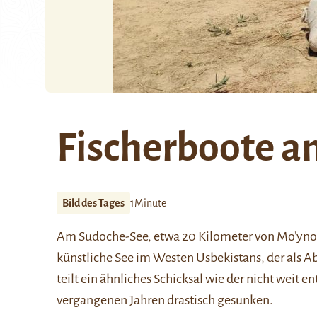
Fischerboote 
Bild des Tages
1Minute
Am Sudoche-See, etwa 20 Kilometer von
Mo’yn
künstliche See im Westen Usbekistans, der als A
teilt ein ähnliches Schicksal wie der nicht weit e
vergangenen Jahren drastisch gesunken.