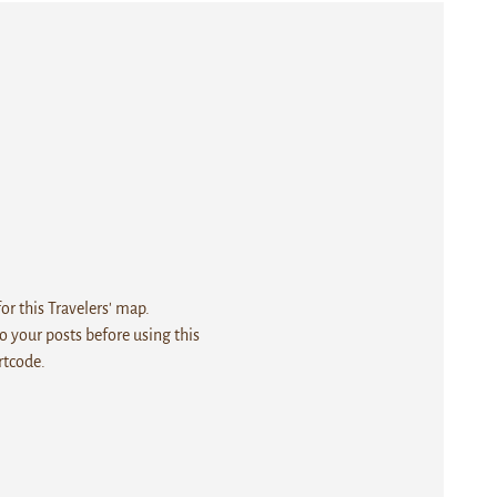
r this Travelers' map.
 your posts before using this
rtcode.