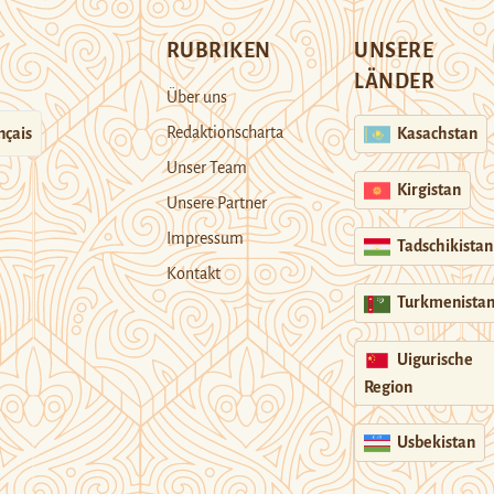
RUBRIKEN
UNSERE
LÄNDER
Über uns
Redaktionscharta
nçais
Kasachstan
Unser Team
Kirgistan
Unsere Partner
Impressum
Tadschikistan
Kontakt
Turkmenista
Uigurische
Region
Usbekistan