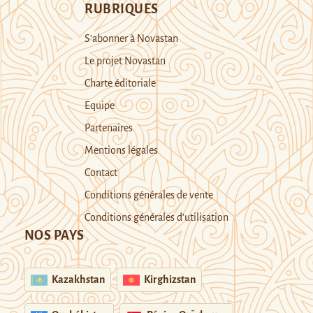
RUBRIQUES
S’abonner à Novastan
Le projet Novastan
Charte éditoriale
Equipe
Partenaires
Mentions légales
Contact
Conditions générales de vente
Conditions générales d’utilisation
NOS PAYS
Kazakhstan
Kirghizstan