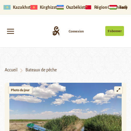
Kazakhstan
Kirghizstan
Ouzbékistan
Région Ouïghoure
Tadjik
S’abonner
Connexion
Accueil
Bateaux de pêche
Photo du jour